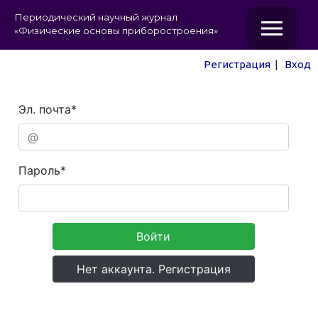
Периодический научный журнал
«Физические основы приборостроения»
Регистрация
|
Вход
Эл. почта
*
Пароль
*